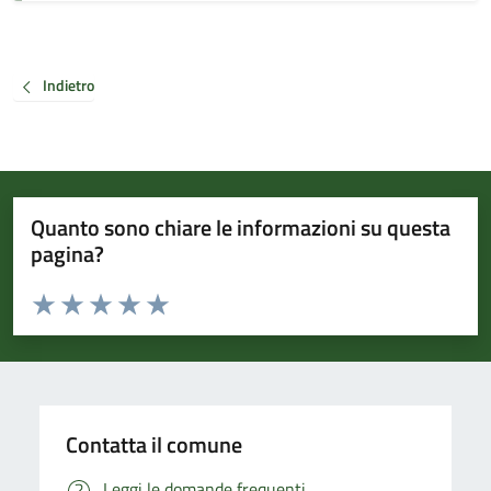
Indietro
Quanto sono chiare le informazioni su questa
pagina?
Valuta da 1 a 5 stelle la pagina
Valuta 1 stelle su 5
Valuta 2 stelle su 5
Valuta 3 stelle su 5
Valuta 4 stelle su 5
Valuta 5 stelle su 5
Contatta il comune
Leggi le domande frequenti