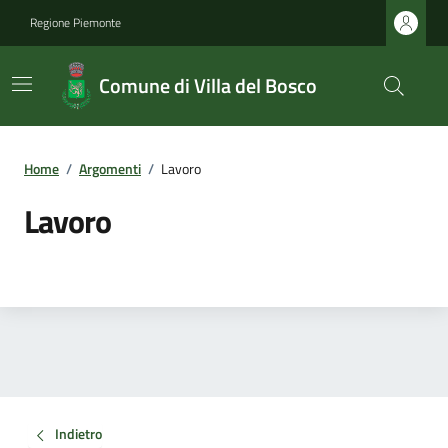
Regione Piemonte
Comune di Villa del Bosco
Home
/
Argomenti
/
Lavoro
Lavoro
Indietro