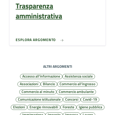
Trasparenza
amministrativa
ESPLORA ARGOMENTO
ALTRI ARGOMENTI
Accesso all'informazione
Assistenza sociale
Associazioni
Bilancio
Commercio all'ingrosso
Commercio al minuto
Commercio ambulante
Comunicazione istituzionale
Concorsi
Covid-19
Elezioni
Energie rinnovabili
Foreste
Igiene pubblica
Immigrazione
Imposte
Imprese
Lavoro