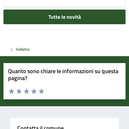
Tutte le novità
Indietro
Quanto sono chiare le informazioni su questa
pagina?
Valuta da 1 a 5 stelle la pagina
Valuta 1 stelle su 5
Valuta 2 stelle su 5
Valuta 3 stelle su 5
Valuta 4 stelle su 5
Valuta 5 stelle su 5
Contatta il comune