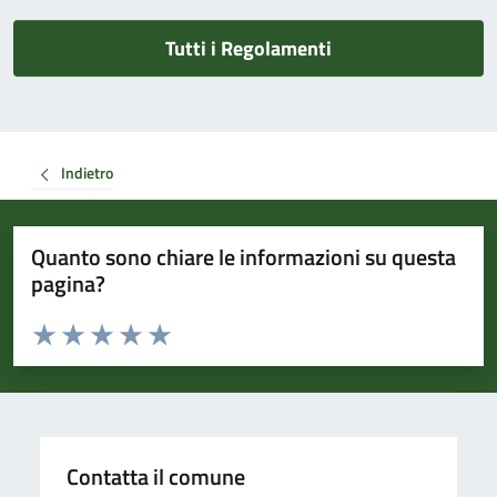
Tutti i Regolamenti
Indietro
Quanto sono chiare le informazioni su questa
pagina?
Valuta da 1 a 5 stelle la pagina
Valuta 1 stelle su 5
Valuta 2 stelle su 5
Valuta 3 stelle su 5
Valuta 4 stelle su 5
Valuta 5 stelle su 5
Contatta il comune