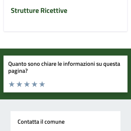
Strutture Ricettive
Quanto sono chiare le informazioni su questa
pagina?
Valuta da 1 a 5 stelle la pagina
Valuta 1 stelle su 5
Valuta 2 stelle su 5
Valuta 3 stelle su 5
Valuta 4 stelle su 5
Valuta 5 stelle su 5
Contatta il comune