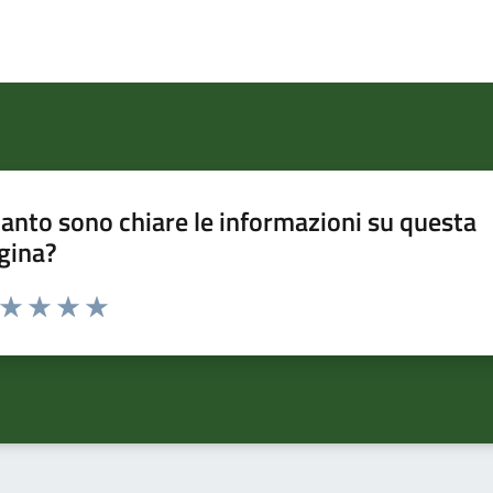
anto sono chiare le informazioni su questa
gina?
a da 1 a 5 stelle la pagina
ta 1 stelle su 5
Valuta 2 stelle su 5
Valuta 3 stelle su 5
Valuta 4 stelle su 5
Valuta 5 stelle su 5