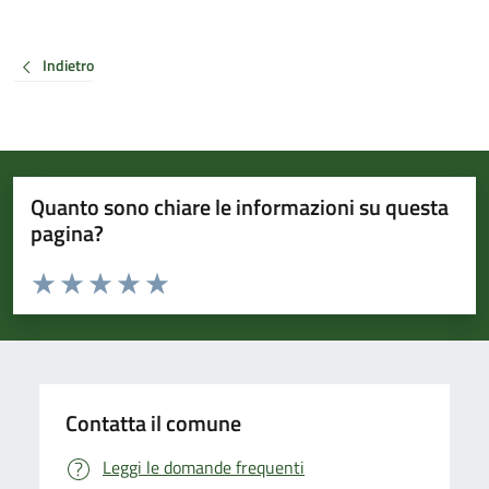
Indietro
Quanto sono chiare le informazioni su questa
pagina?
Valuta da 1 a 5 stelle la pagina
Valuta 1 stelle su 5
Valuta 2 stelle su 5
Valuta 3 stelle su 5
Valuta 4 stelle su 5
Valuta 5 stelle su 5
Contatta il comune
Leggi le domande frequenti