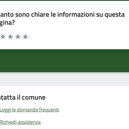
anto sono chiare le informazioni su questa
gina?
a da 1 a 5 stelle la pagina
ta 1 stelle su 5
Valuta 2 stelle su 5
Valuta 3 stelle su 5
Valuta 4 stelle su 5
Valuta 5 stelle su 5
tatta il comune
Leggi le domande frequenti
Richiedi assistenza