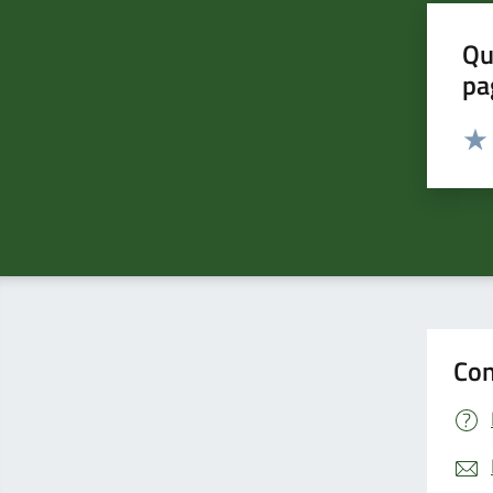
Qu
pa
Valut
Valu
Con