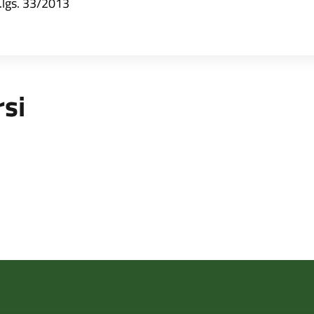
d.lgs. 33/2013
rsi