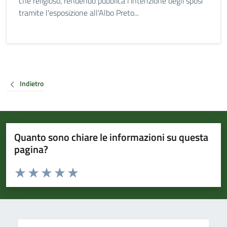
che religioso, rendendo pubblica l'intenzione degli sposi
tramite l'esposizione all'Albo Preto...
Indietro
Quanto sono chiare le informazioni su questa
pagina?
Valuta da 1 a 5 stelle la pagina
Valuta 1 stelle su 5
Valuta 2 stelle su 5
Valuta 3 stelle su 5
Valuta 4 stelle su 5
Valuta 5 stelle su 5